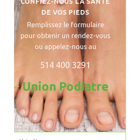
CONFIEZ-NOUS LA SANTÉ
DE
VOS PIEDS
Remplissez le formulaire
pour obtenir un rendez-vous
ou appelez-nous au
514 400 3291
Union Podiatre