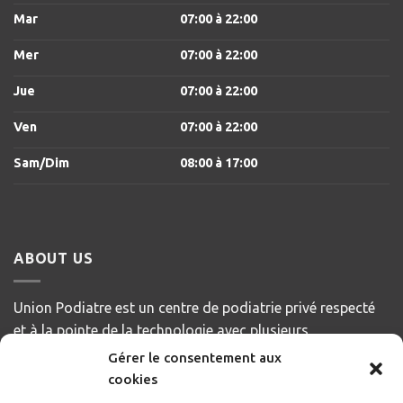
Mar
07:00
à 22
:00
Mer
07:00
à 22
:00
Jue
07:00
à 22
:00
Ven
07:00
à 22
:00
Sam/Dim
08:00
à 17
:00
ABOUT US
Union Podiatre est un centre de podiatrie privé respecté
et à la pointe de la technologie avec plusieurs
emplacements dans la grande région de Montréal et à
Gérer le consentement aux
Gatineau. Notre objectif est de servir et de répondre aux
cookies
besoins de nos patients, en offrant des soins de la plus