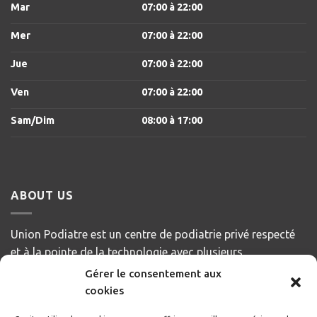
Mar
07:00
à 22
:00
Mer
07:00
à 22
:00
Jue
07:00
à 22
:00
Ven
07:00
à 22
:00
Sam/Dim
08:00
à 17
:00
ABOUT US
Union Podiatre est un centre de podiatrie privé respecté
et à la pointe de la technologie avec plusieurs
emplacements dans la grande région de Montréal et à
Gérer le consentement aux
Gatineau. Notre objectif est de servir et de répondre aux
cookies
besoins de nos patients, en offrant des soins de la plus