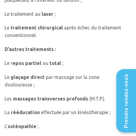
Le traitement au
laser
;
Le
traitement chirurgical
après échec du traitement
conventionnel.
D’autres traitements :
Le r
epos partiel
ou
total
;
Prendre rendez-vous
Le
glaçage direct
par massage sur la zone
douloureuse ;
Les
massages transverses profonds
(M.T.P.).
La
rééducation
effectuée par un kinésithérapie ;
L’
ostéopathie
;