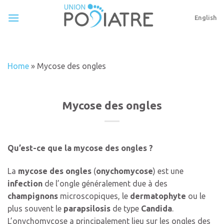
Skip
to
English
content
Home
»
Mycose des ongles
Mycose des ongles
Qu’est-ce que la mycose des ongles ?
La
mycose des ongles
(
onychomycose
) est une
infection
de l’ongle généralement due à des
champignons
microscopiques, le
dermatophyte
ou le
plus souvent le
parapsilosis
de type
Candida
.
L’onychomycose a principalement lieu sur les ongles des