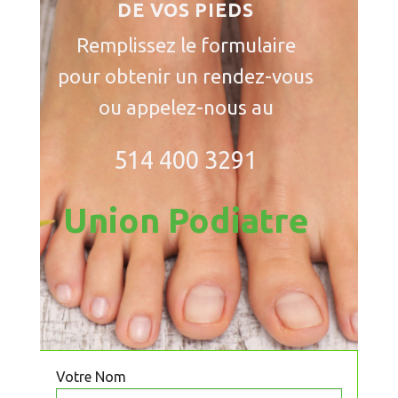
DE
VOS PIEDS
Remplissez le formulaire
pour obtenir un rendez-vous
ou appelez-nous au
514 400 3291
Union Podiatre
Votre Nom